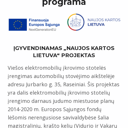
programa
ĮGYVENDINAMAS „NAUJOS KARTOS
LIETUVA“ PROJEKTAS
Viešos elektromobilių įkrovimo stotelės
įrengimas automobilių stovėjimo aikštelėje
adresu Jurbarko g. 35, Raseiniai. Šis projektas
yra dalis e
le
ktromobilių įkrovimo stotelių
įrengimo darnaus judumo miestuose
planų
2014-2020 m. Europos Sąjungos fondų
lėšomis nerengusiose savivaldybėse šalia
magistralinių, krašto kelių (Vidurio ir Vakarų